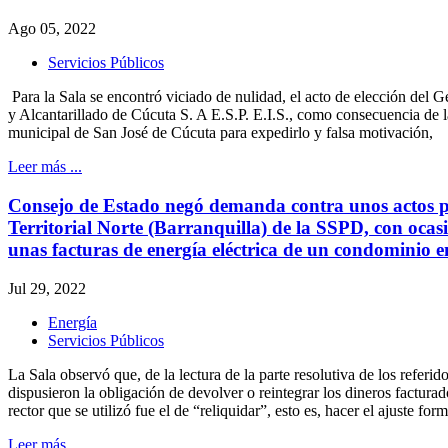
Ago 05, 2022
Servicios Públicos
Para la Sala se encontró viciado de nulidad, el acto de elección del
y Alcantarillado de Cúcuta S. A E.S.P. E.I.S., como consecuencia de l
municipal de San José de Cúcuta para expedirlo y falsa motivación,
Leer más ...
Consejo de Estado negó demanda contra unos actos pr
Territorial Norte (Barranquilla) de la SSPD, con ocasi
unas facturas de energía eléctrica de un condominio
Jul 29, 2022
Energía
Servicios Públicos
La Sala observó que, de la lectura de la parte resolutiva de los referi
dispusieron la obligación de devolver o reintegrar los dineros factura
rector que se utilizó fue el de “reliquidar”, esto es, hacer el ajuste for
Leer más ...