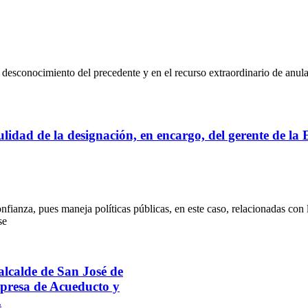
o y desconocimiento del precedente y en el recurso extraordinario de anu
ulidad de la designación, en encargo, del gerente de l
fianza, pues maneja políticas públicas, en este caso, relacionadas con l
se
alcalde de San José de
mpresa de Acueducto y
.