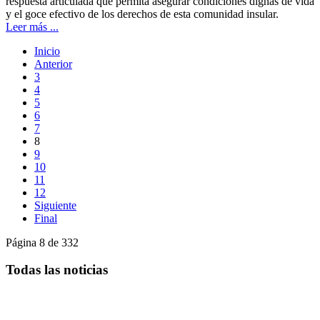
respuesta articulada que permita asegurar condiciones dignas de vida
y el goce efectivo de los derechos de esta comunidad insular.
Leer más ...
Inicio
Anterior
3
4
5
6
7
8
9
10
11
12
Siguiente
Final
Página 8 de 332
Todas las noticias