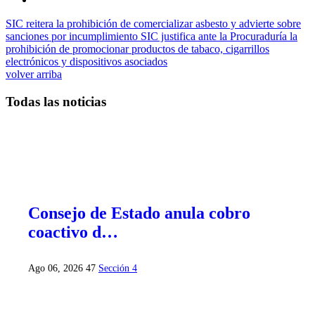
SIC reitera la prohibición de comercializar asbesto y advierte sobre
sanciones por incumplimiento
SIC justifica ante la Procuraduría la
prohibición de promocionar productos de tabaco, cigarrillos
electrónicos y dispositivos asociados
volver arriba
Todas las noticias
Consejo de Estado anula cobro
coactivo d…
Ago 06, 2026
47
Sección 4