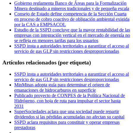
Gobierno reglamenta Banco de Áreas para la Formalización
Minera destinado a mineros tradicionales y de pequeña escala
Consejo de Estado define competencia de la Sección Cuarta
en proceso de cobro coactivo de obligación ambiental exigida
por la CAS a EMPSACOL
Estudio de la SSPD concluye que la mayor rentabilidad de las
empresas con integración vertical en el mercado de energía no
se refleja en menores tarifas para los usuarios
SSPD insta a autoridades territoriales a garantizar el acceso al
servicio de gas GLP sin restricciones desproporcionadas
Artículos relacionados (por etiqueta)
SSPD insta a autoridades territoriales a garantizar el acceso al
servicio de gas GLP sin restricciones desproporcionadas
MinMinas adopta guía para determinar el origen de
emanaciones de hidrocarburos en superficie
Publicado proyecto de CONPES de la Política Nacional de
Hidrógeno, con hoja de ruta para impulsar el sector hasta
2031
SuperSociedades aclara que una sociedad puede repartir
dividendos si las pérdidas acumuladas no afectan su capital
SSPD aclara requisitos para constituir y operar empresas
prestadoras