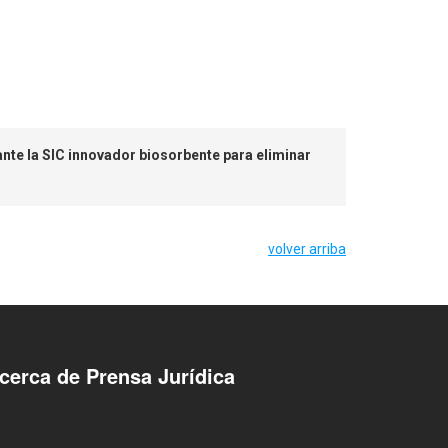
nte la SIC innovador biosorbente para eliminar
volver arriba
cerca de Prensa Jurídica