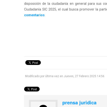
disposición de la ciudadanía en general para sus co
Ciudadanía SIC 2025, el cual busca promover la partic
comentarios
1
2
3
4
5
Modificado por última vez en Jueves, 27 Febrero 2025 14:56
prensa juridica