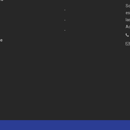
So
es
la
Ad
de