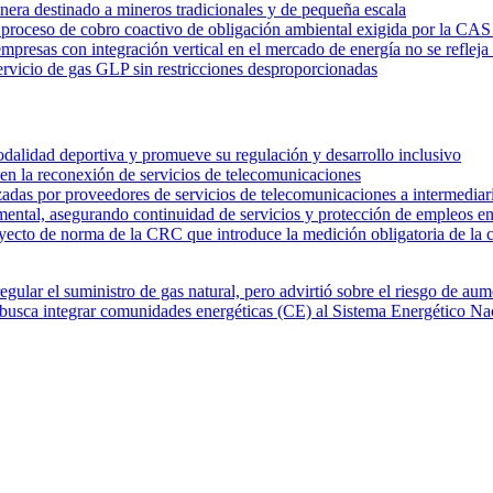
era destinado a mineros tradicionales y de pequeña escala
n proceso de cobro coactivo de obligación ambiental exigida por la
presas con integración vertical en el mercado de energía no se refleja 
 servicio de gas GLP sin restricciones desproporcionadas
dalidad deportiva y promueve su regulación y desarrollo inclusivo
 en la reconexión de servicios de telecomunicaciones
izadas por proveedores de servicios de telecomunicaciones a intermedia
ntal, asegurando continuidad de servicios y protección de empleos en
yecto de norma de la CRC que introduce la medición obligatoria de la 
ular el suministro de gas natural, pero advirtió sobre el riesgo de au
busca integrar comunidades energéticas (CE) al Sistema Energético Na