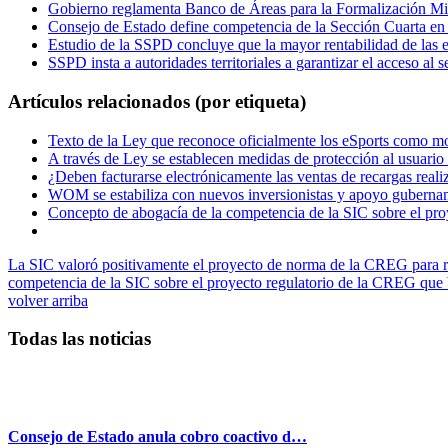
Gobierno reglamenta Banco de Áreas para la Formalización Min
Consejo de Estado define competencia de la Sección Cuarta e
Estudio de la SSPD concluye que la mayor rentabilidad de las em
SSPD insta a autoridades territoriales a garantizar el acceso al
Artículos relacionados (por etiqueta)
Texto de la Ley que reconoce oficialmente los eSports como mo
A través de Ley se establecen medidas de protección al usuario
¿Deben facturarse electrónicamente las ventas de recargas real
WOM se estabiliza con nuevos inversionistas y apoyo gubername
Concepto de abogacía de la competencia de la SIC sobre el pro
La SIC valoró positivamente el proyecto de norma de la CREG para reg
competencia de la SIC sobre el proyecto regulatorio de la CREG que 
volver arriba
Todas las noticias
Consejo de Estado anula cobro coactivo d…