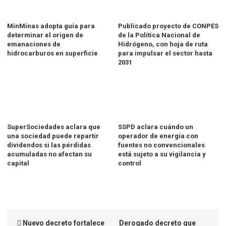
MinMinas adopta guía para
Publicado proyecto de CONPES
determinar el origen de
de la Política Nacional de
emanaciones de
Hidrógeno, con hoja de ruta
hidrocarburos en superficie
para impulsar el sector hasta
2031
SuperSociedades aclara que
SSPD aclara cuándo un
una sociedad puede repartir
operador de energía con
dividendos si las pérdidas
fuentes no convencionales
acumuladas no afectan su
está sujeto a su vigilancia y
capital
control
Nuevo decreto fortalece
Derogado decreto que