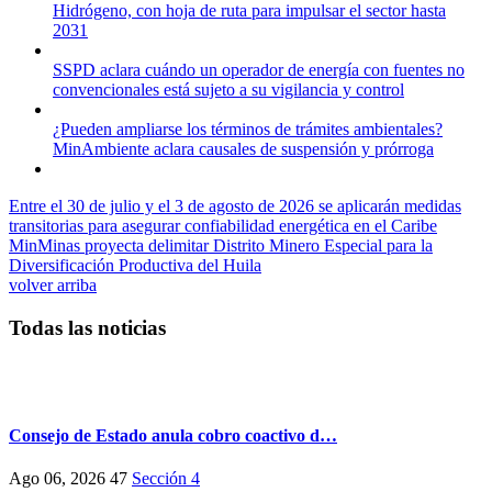
Hidrógeno, con hoja de ruta para impulsar el sector hasta
2031
SSPD aclara cuándo un operador de energía con fuentes no
convencionales está sujeto a su vigilancia y control
¿Pueden ampliarse los términos de trámites ambientales?
MinAmbiente aclara causales de suspensión y prórroga
Entre el 30 de julio y el 3 de agosto de 2026 se aplicarán medidas
transitorias para asegurar confiabilidad energética en el Caribe
MinMinas proyecta delimitar Distrito Minero Especial para la
Diversificación Productiva del Huila
volver arriba
Todas las noticias
Consejo de Estado anula cobro coactivo d…
Ago 06, 2026
47
Sección 4