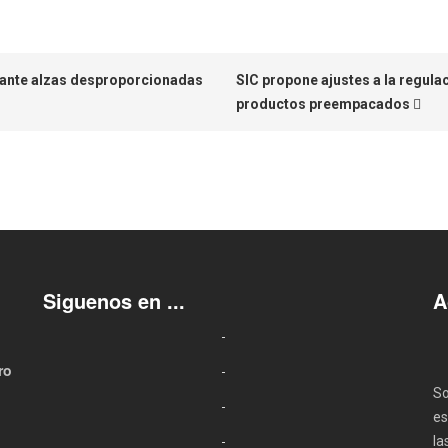
S ante alzas desproporcionadas
SIC propone ajustes a la regula
productos preempacados
Siguenos en ...
A
ro
So
es
la