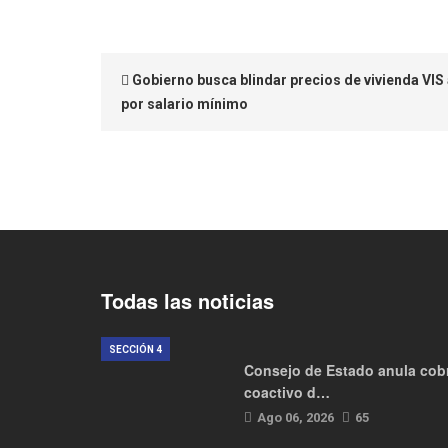
Gobierno busca blindar precios de vivienda VI
por salario mínimo
Todas las noticias
SECCIÓN 4
Consejo de Estado anula cob
coactivo d…
Ago 06, 2026
65