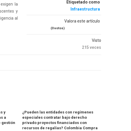
Etiquetado como
 exigen la
Infraestructura
escentes y
igencia al
Valora este artículo
(0 votos)
Visto
215 veces
s y
¿Pueden las entidades con regímenes
s a
especiales contratar bajo derecho
 gestión
privado proyectos financiados con
recursos de regalías? Colombia Compra