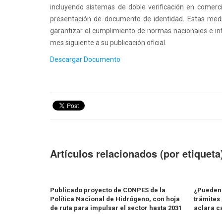
incluyendo sistemas de doble verificación en comercio
presentación de documento de identidad. Estas medid
garantizar el cumplimiento de normas nacionales e inte
mes siguiente a su publicación oficial.
1
2
3
4
5
Descargar Documento
Artículos relacionados (por etiqueta
Publicado proyecto de CONPES de la
¿Pueden 
Política Nacional de Hidrógeno, con hoja
trámites
de ruta para impulsar el sector hasta 2031
aclara c