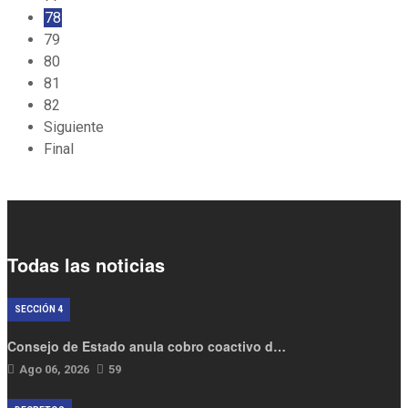
78
79
80
81
82
Siguiente
Final
Todas las noticias
SECCIÓN 4
Consejo de Estado anula cobro coactivo d…
Ago 06, 2026
59