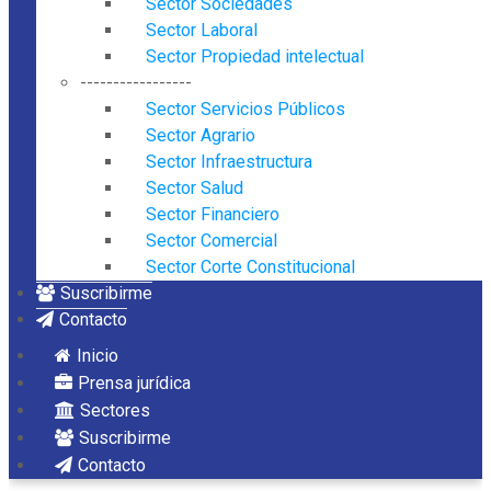
Sector Sociedades
Sector Laboral
Sector Propiedad intelectual
-----------------
Sector Servicios Públicos
Sector Agrario
Sector Infraestructura
Sector Salud
Sector Financiero
Sector Comercial
Sector Corte Constitucional
Suscribirme
Contacto
Inicio
Prensa jurídica
Sectores
Suscribirme
Contacto