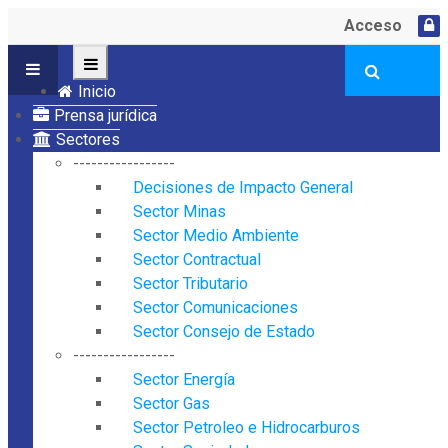
Acceso
Inicio
Prensa jurídica
Sectores
-----------------
Decisiones de Impacto General
Sector Minas
Sector Medio Ambiente
Sector Contractual
Sector Tributario
Sector Comunicaciones
Sector Consejo de Estado
-----------------
Sector Energía
Sector Gas
Sector Petroleo e Hidrocarburos