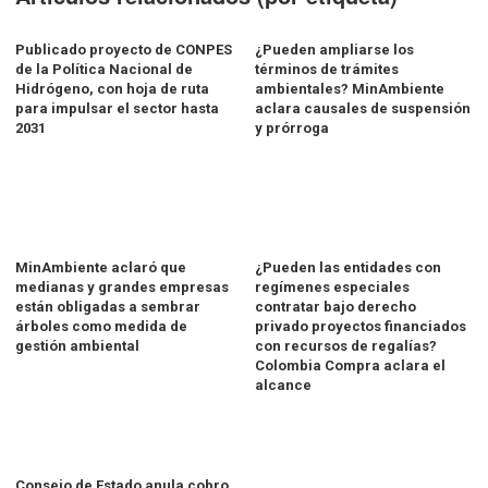
Publicado proyecto de CONPES
¿Pueden ampliarse los
de la Política Nacional de
términos de trámites
Hidrógeno, con hoja de ruta
ambientales? MinAmbiente
para impulsar el sector hasta
aclara causales de suspensión
2031
y prórroga
MinAmbiente aclaró que
¿Pueden las entidades con
medianas y grandes empresas
regímenes especiales
están obligadas a sembrar
contratar bajo derecho
árboles como medida de
privado proyectos financiados
gestión ambiental
con recursos de regalías?
Colombia Compra aclara el
alcance
Consejo de Estado anula cobro