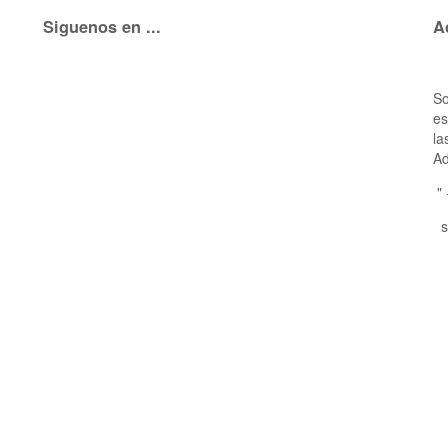
Siguenos en ...
A
So
es
la
Ad
"
s