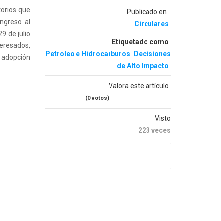
torios que
Publicado en
ingreso al
Circulares
9 de julio
Etiquetado como
teresados,
Petroleo e Hidrocarburos
Decisiones
u adopción
de Alto Impacto
Valora este artículo
(0 votos)
Visto
223 veces