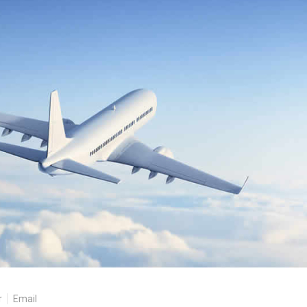
r
Email