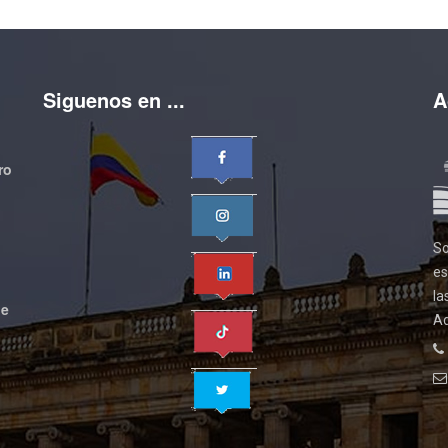
Siguenos en ...
A
ro
So
es
la
de
Ad