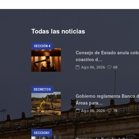
Todas las noticias
SECCIÓN 4
Consejo de Estado anula cob
coactivo d…
Ago 06, 2026
68
DECRETOS
Gobierno reglamenta Banco 
Áreas para…
Ago 06, 2026
78
SECCION1