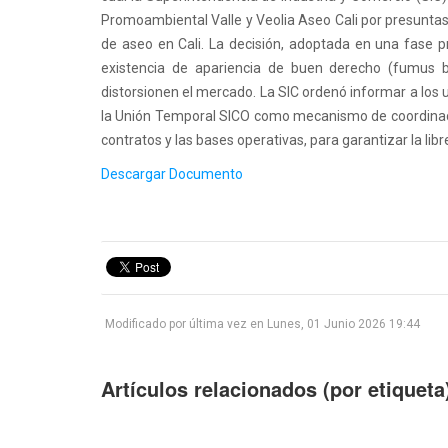
Promoambiental Valle y Veolia Aseo Cali por presuntas 
de aseo en Cali. La decisión, adoptada en una fase pr
existencia de apariencia de buen derecho (fumus bo
distorsionen el mercado. La SIC ordenó informar a los 
la Unión Temporal SICO como mecanismo de coordinació
contratos y las bases operativas, para garantizar la lib
1
2
3
4
5
Descargar Documento
Modificado por última vez en Lunes, 01 Junio 2026 19:44
Artículos relacionados (por etiqueta