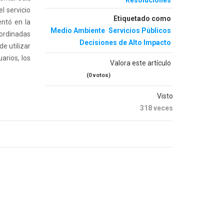
Resoluciones
l servicio
Etiquetado como
entó en la
Medio Ambiente
Servicios Públicos
ordinadas
Decisiones de Alto Impacto
e utilizar
arios, los
Valora este artículo
(0 votos)
Visto
318 veces