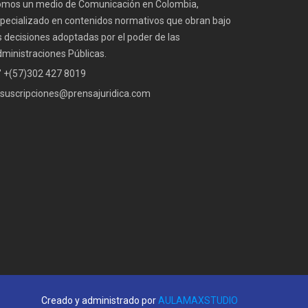
mos un medio de Comunicación en Colombia,
pecializado en contenidos normativos que obran bajo
s decisiones adoptadas por el poder de las
ministraciones Públicas.
" +(57)302 427 8019
suscripciones@prensajuridica.com
Creado y administrado por
AULAMAXSTUDIO