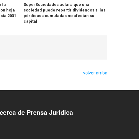
 la
SuperSociedades aclara que una
con hoja
sociedad puede repartir dividendos si las
asta 2031
pérdidas acumuladas no afectan su
capital
volver arriba
cerca de Prensa Jurídica