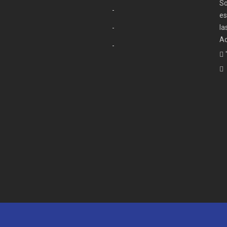
So
es
la
Ad