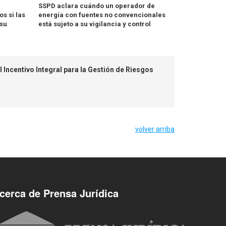
SSPD aclara cuándo un operador de
s si las
energía con fuentes no convencionales
su
está sujeto a su vigilancia y control
l Incentivo Integral para la Gestión de Riesgos
volver arriba
cerca de Prensa Jurídica