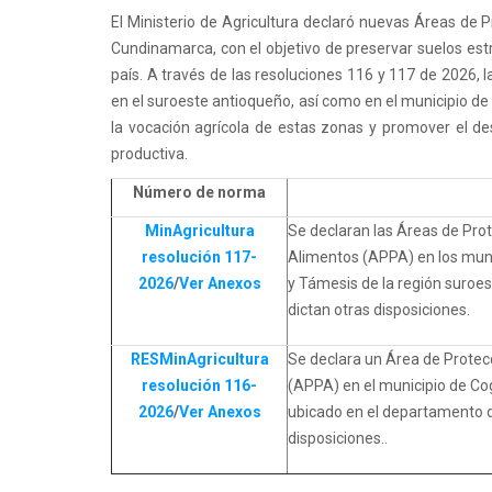
El Ministerio de Agricultura declaró nuevas Áreas de 
Cundinamarca, con el objetivo de preservar suelos estr
país. A través de las resoluciones 116 y 117 de 2026, l
en el suroeste antioqueño, así como en el municipio d
la vocación agrícola de estas zonas y promover el des
productiva.
Número de norma
1
2
3
4
5
MinAgricultura
Se declaran las Áreas de Pro
resolución 117-
Alimentos (APPA) en los munic
2026
/
Ver Anexos
y Támesis de la región suroe
dictan otras disposiciones.
RESMinAgricultura
Se declara un Área de Protec
resolución 116-
(APPA) en el municipio de Co
2026
/
Ver Anexos
ubicado en el departamento 
disposiciones..