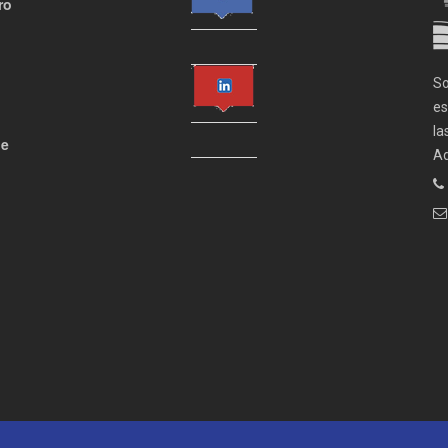
ro
So
es
la
de
Ad