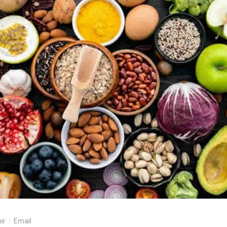
ir
Email