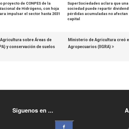
o proyecto de CONPES de la
SuperSociedades aclara que una
 Nacional de Hidrógeno, con hoja
sociedad puede repartir dividendo
para impulsar el sector hasta 2031
pérdidas acumuladas no afectan 
capital
nAgricultura sobre Áreas de
Ministerio de Agricultura creó e
PA) y conservación de suelos
Agropecuarios (IIGRA)
Siguenos en ...
A