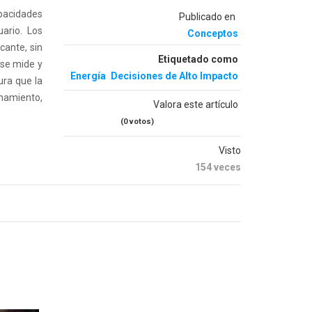
pacidades
Publicado en
uario. Los
Conceptos
cante, sin
Etiquetado como
 se mide y
Energía
Decisiones de Alto Impacto
ura que la
enamiento,
Valora este artículo
(0 votos)
Visto
154 veces