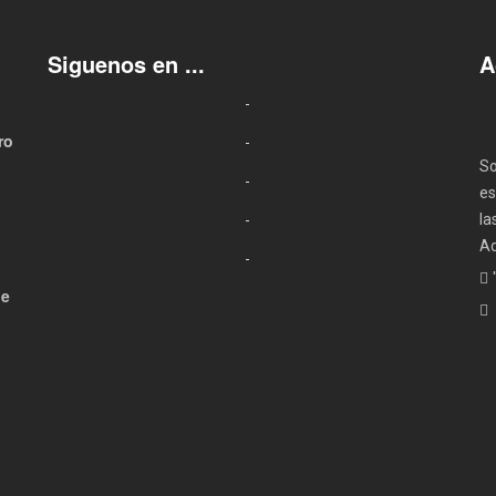
Siguenos en ...
A
ro
So
es
la
Ad
de