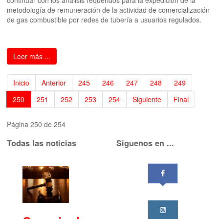
continuar con los análisis requeridos para la expedición de la
metodología de remuneración de la actividad de comercialización
de gas combustible por redes de tubería a usuarios regulados.
Leer más ...
Inicio
Anterior
245
246
247
248
249
250
251
252
253
254
Siguiente
Final
Página 250 de 254
Todas las noticias
Siguenos en ...