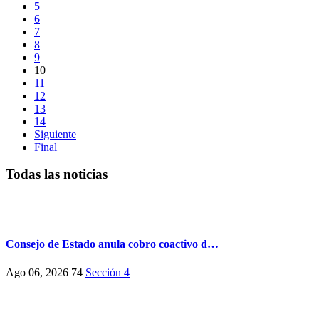
5
6
7
8
9
10
11
12
13
14
Siguiente
Final
Todas las noticias
Consejo de Estado anula cobro coactivo d…
Ago 06, 2026
74
Sección 4