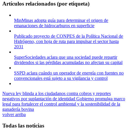
Artículos relacionados (por etiqueta)
MinMinas adopta guía para determinar el origen de
emanaciones de hidrocarburos en superficie
Publicado proyecto de CONPES de la Política Nacional de
Hidrógeno, con hoja de ruta para impulsar el sector hasta
2031
SuperSociedades aclara que una sociedad puede repartir
dividendos si las pérdidas acumuladas no afectan su capital
SSPD aclara cuándo un operador de energía con fuentes no
convencionales está sujeto a su vigilancia y control
Nueva ley blinda a los ciudadanos contra cobros y reportes
negativos por suplantación de identidad
Gobierno promulga marco
legal para fortalecer el control ambiental y la sostenibilidad de la
ganadería bovina
volver arriba
Todas las noticias