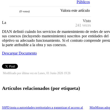
Públicos
Valora este artículo
(0 votos)
Visto
La
241 veces
DIAN definió cuándo los servicios de mantenimiento de redes de servic
sus conexos (incluyendo mantenimiento) suscritos por entidades del
objetivo su adecuado funcionamiento. Si el contrato comprende prestac
la parte atribuible a la obra y sus conexos.
Descargar Documento
Modificado por última vez en Lunes, 01 Junio 2026 19:26
Artículos relacionados (por etiqueta)
SSPD insta a autoridades territoriales a garantizar el acceso al
MinMinas adopt