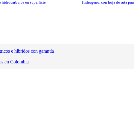
 hidrocarburos en superficie
Hidrógeno, con hoja de ruta para
ricos e híbridos con garantía
ivos en Colombia